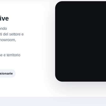
ive
ondo
i del settore e
 showroom,
 e territorio
sionarie